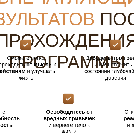
ЗУЛЬТАТОВ
ПО
ПРОХОЖДЕНИ
ПРОГРАММЫ
Сможете легко
Забудете про тре
ереходить
от мысли к
и начнете жить 
ействиям
и улучшать
состоянии глубоча
жизнь
доверия
те
Освободитесь от
Отк
обность
вредных привычек
реа
ность
и вернете тело к
и 
жизни