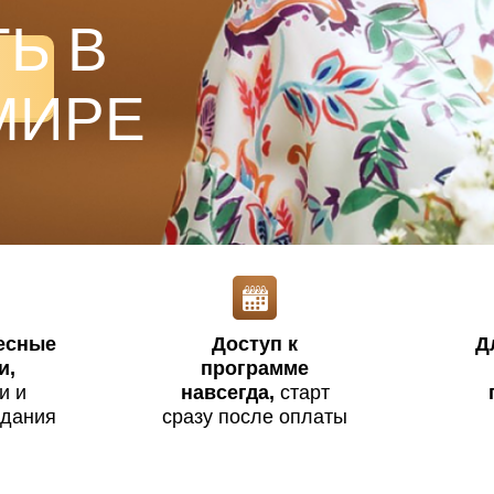
Ь В
МИРЕ
лесные
Доступ к
Д
и,
программе
и и
навсегда,
старт
адания
сразу после оплаты