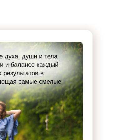
 духа, души и тела
ии и балансе каждый
х результатов в
лощая самые смелые