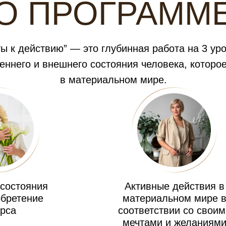
О ПРОГРАММ
ы к действию” — это глубинная работа на 3 ур
ннего и внешнего состояния человека, которо
в материальном мире.
 состояния
Активные действия в
обретение
материальном мире 
урса
соответствии со своим
мечтами и желаниям