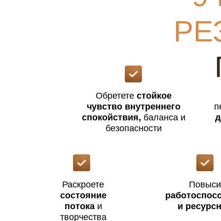
РЕ
Обретете
стойкое
чувство внутреннего
п
спокойствия,
баланса и
д
безопасности
Раскроете
Повыси
состояние
работоспос
потока
и
и ресурс
творчества