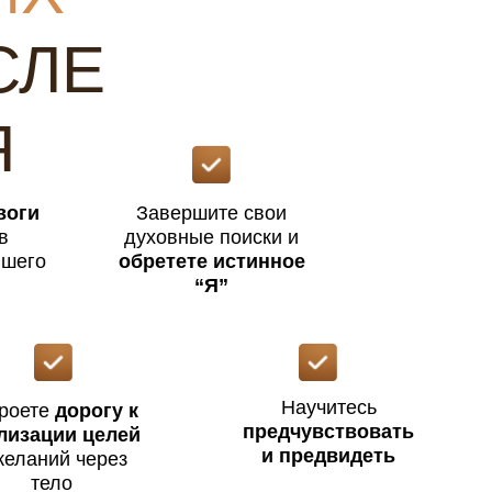
СЛЕ
Я
воги
Завершите свои
в
духовные поиски и
йшего
обретете истинное
“Я”
Научитесь
роете
дорогу к
предчувствовать
лизации целей
и предвидеть
желаний через
тело