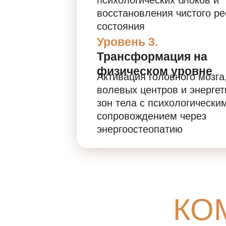
психологических блоков и
восстановления чистого ре
состояния
Уровень 3.
Трансформация на
физическом уровне
Активация головного мозга
волевых центров и энергет
зон тела с психологически
сопровождением через
энергоостеопатию
КО