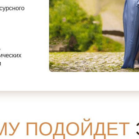
сурсного
,
ических
м
МУ ПОДОЙДЕТ