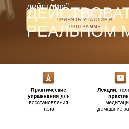
действию”
ДЕЙСТВОВАТ
ПРИНЯТЬ УЧАСТИЕ В
РЕАЛЬНОМ 
ПРОГРАММЕ
Практические
Лекции, те
упражнения
для
практик
восстановления
медитаци
тела
домашние з