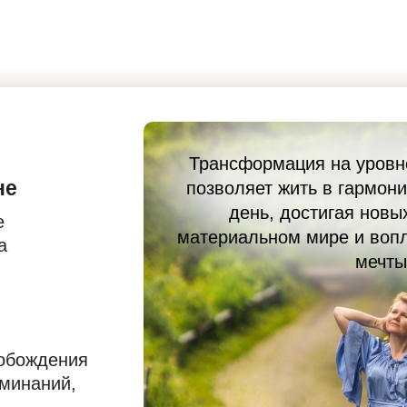
Трансформация на уровне
не
позволяет жить в гармон
день, достигая новы
е
материальном мире и воп
а
мечты
вобождения
оминаний,